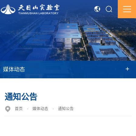
+
媒体动态
通知公告
首页
-
媒体动态
-
通知公告