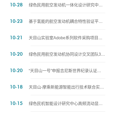
10-28
绿色民用航空发动机一体化设计研究中心实验五号楼3001/3002/3003/3004水电装饰改造竞价结果公示
10-23
基于氢能的航空发动机耦合特性验证平台发动机ECU开发平台竞价结果公示
10-21
天目山实验室Adobe系列软件采购项目单一来源采购公示
10-20
绿色民用航空发动机协同设计交叉团队3D打印机竞价结果公示
10-20
“天目山一号”申报吉尼斯世界纪录认证服务单一来源采购公示
10-18
天目山-摩乘新能源智能出行技术联合实验室中国电子学会青年年会会务服务竞价结果公示
10-15
绿色民机智能设计研究中心高频流动显示光源发射器竞价结果公示