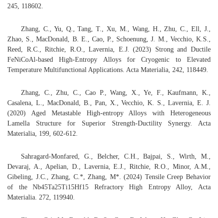
245, 118602.
Zhang, C., Yu, Q., Tang, T., Xu, M., Wang, H., Zhu, C., Ell, J.,
Zhao, S., MacDonald, B. E., Cao, P., Schoenung, J. M., Vecchio, K.S.,
Reed, R.C., Ritchie, R.O., Lavernia, E.J. (2023) Strong and Ductile
FeNiCoAl-based High-Entropy Alloys for Cryogenic to Elevated
Temperature Multifunctional Applications. Acta Materialia, 242, 118449.
Zhang, C., Zhu, C., Cao P., Wang, X., Ye, F., Kaufmann, K.,
Casalena, L., MacDonald, B., Pan, X., Vecchio, K. S., Lavernia, E. J.
(2020) Aged Metastable High-entropy Alloys with Heterogeneous
Lamella Structure for Superior Strength-Ductility Synergy. Acta
Materialia, 199, 602-612.
Sahragard-Monfared, G., Belcher, C.H., Bajpai, S., Wirth, M.,
Devaraj, A., Apelian, D., Lavernia, E.J., Ritchie, R.O., Minor, A.M.,
Gibeling, J.C., Zhang, C.*, Zhang, M*. (2024) Tensile Creep Behavior
of the Nb45Ta25Ti15Hf15 Refractory High Entropy Alloy, Acta
Materialia. 272, 119940.