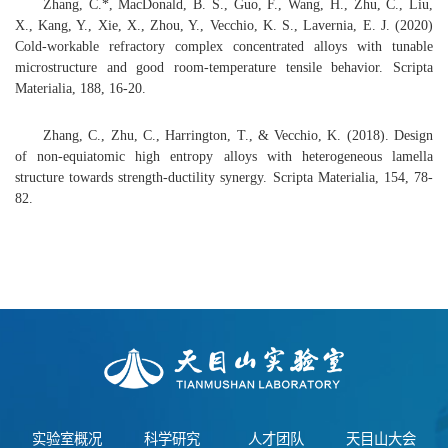
Zhang, C.*, MacDonald, B. S., Guo, F., Wang, H., Zhu, C., Liu,
X., Kang, Y., Xie, X., Zhou, Y., Vecchio, K. S., Lavernia, E. J. (2020)
Cold-workable refractory complex concentrated alloys with tunable
microstructure and good room-temperature tensile behavior. Scripta
Materialia, 188, 16-20.
Zhang, C., Zhu, C., Harrington, T., & Vecchio, K. (2018). Design
of non-equiatomic high entropy alloys with heterogeneous lamella
structure towards strength-ductility synergy. Scripta Materialia, 154, 78-
82.
实验室概况
科学研究
人才团队
天目山大会