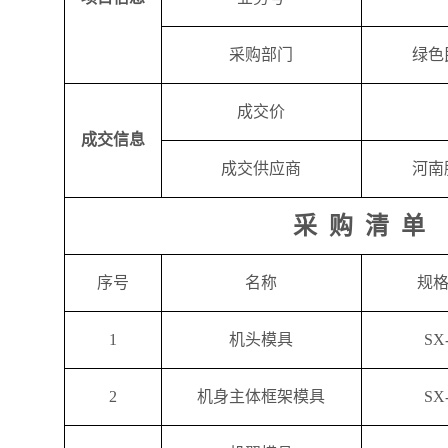
采购部门
绿色
成交价
成交信息
成交供应商
河南
采
购
清
单
序号
名称
规
1
机头模具
SX
2
机身主体框架模具
SX