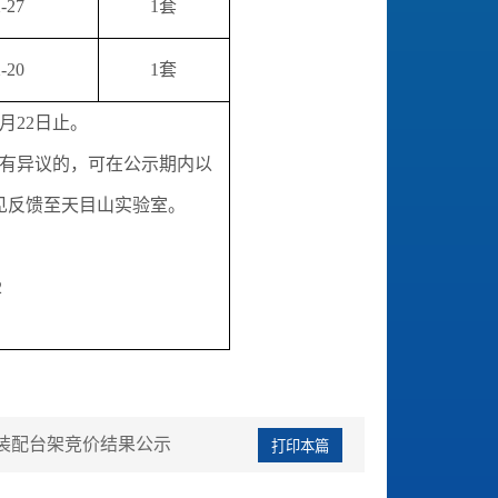
-27
1套
-20
1套
2月22日止。
有异议的，可在公示期内以
见反馈至天目山实验室。
2
装配台架竞价结果公示