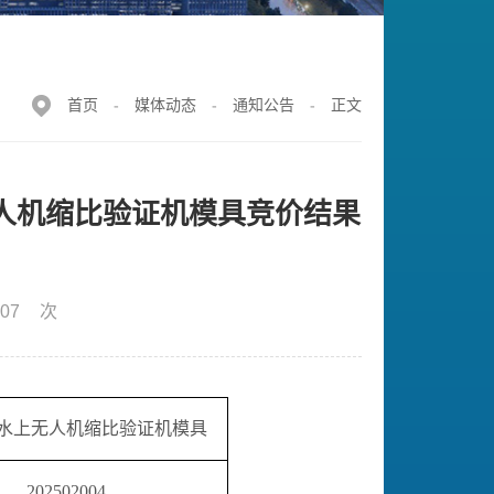
首页
-
媒体动态
-
通知公告
-
正文
人机缩比验证机模具竞价结果
07
次
水上无人机缩比验证机模具
202502004